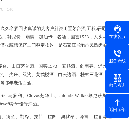
人气：
548
阳久久名酒回收真诚的为客户解决闲置茅台酒,五粮,轩尼诗,
在线客服
，轩尼诗，燕窝，加油卡，名酒，国窖1573，人头马，
老酒收藏馆保密上门鉴定收购，是石家庄当地市民熟悉的名
服务热线
台、出口茅台酒、国窖1573、五粮液、剑南春、泸州老
洋河、尖庄、双沟、黄鹤楼酒、白云边酒、桂林三花酒、古
酒等陈年老酒白酒。
微信咨询
l马爹利、Chivas芝华士、Johnnie Walker尊尼获加、
mirnoff斯米诺等洋酒。
返回顶部
啸鹰、滴金、勒桦、拉菲、拉图、奥比昂、奔富、拉菲等红