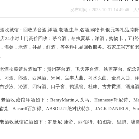
发布时间：2025-10-31 14:49:46 
酒收藏馆：回收茅台酒,洋酒,老酒,虫草,名酒,购物卡,银元等礼品,南
店24小时上门高价回收：茅台酒，冬虫夏草，洋酒，购物卡，五粮液
，海参，老酒，补品，红酒，等各种礼品回收服务。石家庄兴万和
。
和老酒收藏馆名酒如下：贵州茅台酒、飞天茅台酒、铁盖茅台、纪念茅
、习酒、郎酒、西凤酒、宋河、宝丰大曲、习水头曲、全兴大曲、
白沙液、沁酒、四特酒、口子窖、鸭溪窖、杜康、古井贡酒、酒鬼
酒收藏馆洋酒如下：RemyMartin人头马、Hennessy轩尼诗、Martel
on酩悦、Bacardi百加得、ABSOLUT绝对伏特加、JACK DANIELS、S
和老酒收藏馆红酒如下：罗曼尼·康帝、丽伯特、帕图斯、里鹏、